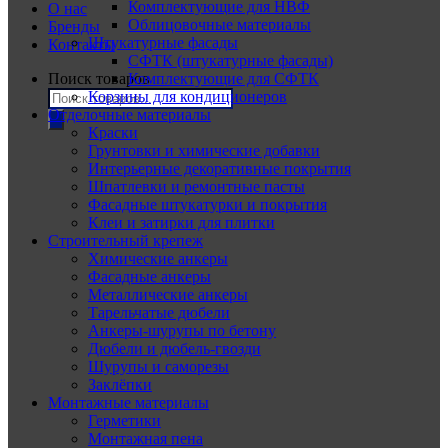
Комплектующие для НВФ
О нас
Облицовочные материалы
Бренды
Штукатурные фасады
Контакты
СФТК (штукатурные фасады)
Поиск товаров
Комплектующие для СФТК
Корзины для кондиционеров
Отделочные материалы
Краски
Грунтовки и химические добавки
Интерьерные декоративные покрытия
Шпатлевки и ремонтные пасты
Фасадные штукатурки и покрытия
Клеи и затирки для плитки
Строительный крепеж
Химические анкеры
Фасадные анкеры
Металлические анкеры
Тарельчатые дюбели
Анкеры-шурупы по бетону
Дюбели и дюбель-гвозди
Шурупы и саморезы
Заклёпки
Монтажные материалы
Герметики
Монтажная пена