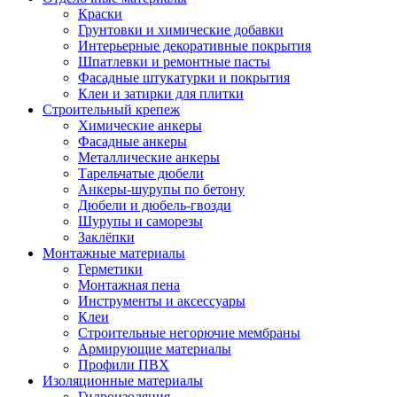
Краски
Грунтовки и химические добавки
Интерьерные декоративные покрытия
Шпатлевки и ремонтные пасты
Фасадные штукатурки и покрытия
Клеи и затирки для плитки
Строительный крепеж
Химические анкеры
Фасадные анкеры
Металлические анкеры
Тарельчатые дюбели
Анкеры-шурупы по бетону
Дюбели и дюбель-гвозди
Шурупы и саморезы
Заклёпки
Монтажные материалы
Герметики
Монтажная пена
Инструменты и аксессуары
Клеи
Строительные негорючие мембраны
Армирующие материалы
Профили ПВХ
Изоляционные материалы
Гидроизоляция