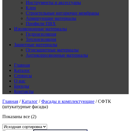
Инструменты и аксессуары
Клеи
Строительные негорючие мембраны
Армирующие материалы
Профили ПВХ
Изоляционные материалы
Гидроизоляция
Теплоизоляция
Защитные материалы
Огнезащитные материалы
Антикоррозионные материалы
Главная
Каталог
Сервисы
О нас
Бренды
Контакты
Главная
/
Каталог
/
Фасады и комплектующие
/
СФТК
(штукатурные фасады)
Показаны все (2)