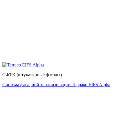
СФТК (штукатурные фасады)
Система фасадной теплоизоляции Террако EIFS Alpha