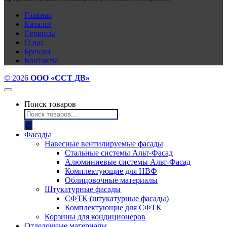
Главная
Каталог
Сервисы
О нас
Бренды
Контакты
© 2026
ООО «ССТ ДВ»
Поиск товаров
Фасады
Навесные вентилируемые фасады
Стальные системы Альт-Фасад
Алюминиевые системы Альт-Фасад
Комплектующие для НВФ
Облицовочные материалы
Штукатурные фасады
СФТК (штукатурные фасады)
Комплектующие для СФТК
Корзины для кондиционеров
Отделочные материалы