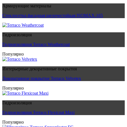
Армирующие материалы
Стеклосетка фасадная щелочестойкая ISOMAX-165
Гидроизоляция
Гидроизоляция Terraco Weathercoat
Популярно
Интерьерные декоративные покрытия
Декоративное покрытие Terraco Velvetex
Популярно
Гидроизоляция
Гидроизоляция Terraco Flexicoat Maxi
Популярно