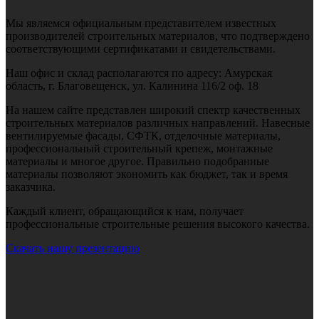
Мы являемся официальным представителем известных
производителей строительных материалов, что подтверждено
соответствующими сертификатами и свидетельствами.
Наш офис и склад располагаются по адресу: Амурская
область, г. Благовещенск, ул. Калинина 116/2 оф. 18
На нашем сайте представлен широкий спектр качественных
строительных материалов различных направлений. Навесные
вентилируемые фасады, СФТК, отделочные материалы,
профессиональный строительный крепеж, монтажные
материалы и многое другое. Правильно подобранные
материалы позволяют экономить как бюджет, так и время
заказчика.
Каждый клиент, обращающийся к нам, получает
профессиональные строительные решения высокого качества.
Скачать нашу презентацию