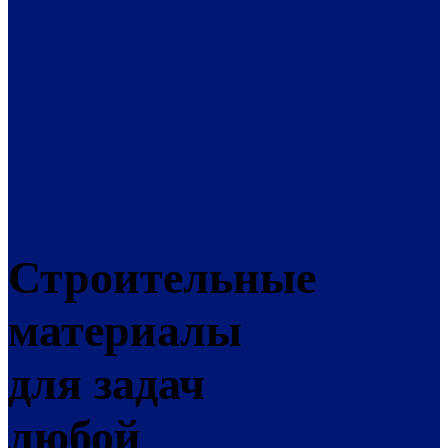
Строительные
материалы
для задач
любой