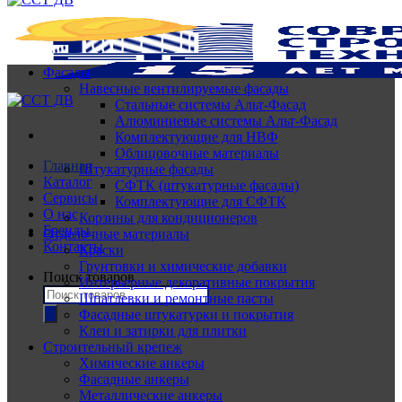
Фасады
Навесные вентилируемые фасады
Стальные системы Альт-Фасад
Алюминиевые системы Альт-Фасад
Комплектующие для НВФ
Облицовочные материалы
Главная
Штукатурные фасады
Каталог
СФТК (штукатурные фасады)
Сервисы
Комплектующие для СФТК
О нас
Корзины для кондиционеров
Бренды
Отделочные материалы
Контакты
Краски
Грунтовки и химические добавки
Поиск товаров
Интерьерные декоративные покрытия
Шпатлевки и ремонтные пасты
Фасадные штукатурки и покрытия
Клеи и затирки для плитки
Строительный крепеж
Химические анкеры
Фасадные анкеры
Металлические анкеры