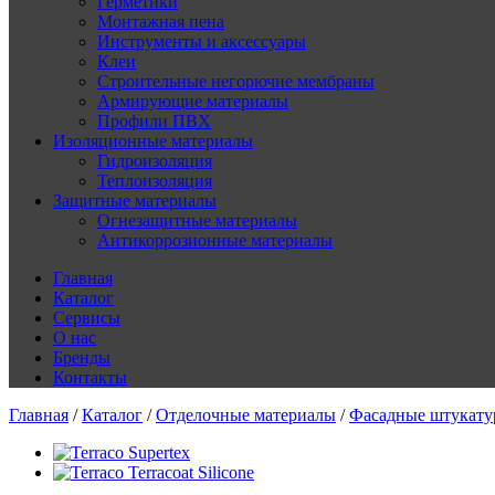
Герметики
Монтажная пена
Инструменты и аксессуары
Клеи
Строительные негорючие мембраны
Армирующие материалы
Профили ПВХ
Изоляционные материалы
Гидроизоляция
Теплоизоляция
Защитные материалы
Огнезащитные материалы
Антикоррозионные материалы
Главная
Каталог
Сервисы
О нас
Бренды
Контакты
Главная
/
Каталог
/
Отделочные материалы
/
Фасадные штукату