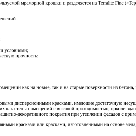
ользуемой мраморной крошки и разделяется на Terralite Fine («Те
решений.
;
и условиями;
ческую прочность;
 помещений как на новые, так и на старые поверхности из бето
атовыми дисперсионными красками, имеющие достаточную несущу
ких как стены помещений с высокой проходимостью, цоколи зда
 защитно-декоративного покрытия при утеплении фасадов с при
яными красками или красками, изготовленными на основе мела,