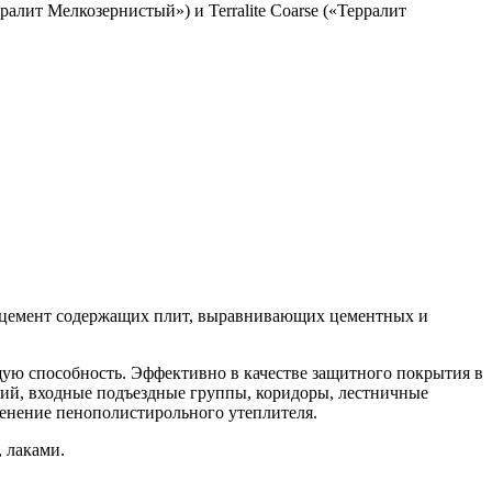
рралит Мелкозернистый») и Terralite Coarse («Терралит
на, цемент содержащих плит, выравнивающих цементных и
ю способность. Эффективно в качестве защитного покрытия в
ний, входные подъездные группы, коридоры, лестничные
менение пенополистирольного утеплителя.
 лаками.