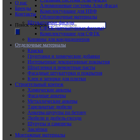
О нас
Алюминиевые системы Альт-Фасад
Бренды
Комплектующие для НВФ
Контакты
Облицовочные материалы
Штукатурные фасады
Поиск товаров
СФТК (штукатурные фасады)
Комплектующие для СФТК
Корзины для кондиционеров
Отделочные материалы
Краски
Грунтовки и химические добавки
Интерьерные декоративные покрытия
Шпатлевки и ремонтные пасты
Фасадные штукатурки и покрытия
Клеи и затирки для плитки
Строительный крепеж
Химические анкеры
Фасадные анкеры
Металлические анкеры
Тарельчатые дюбели
Анкеры-шурупы по бетону
Дюбели и дюбель-гвозди
Шурупы и саморезы
Заклёпки
Монтажные материалы