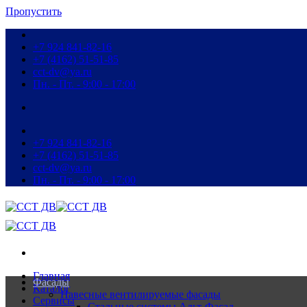
Пропустить
+7 924 841-82-16
+7 (4162) 51-51-85
cct-dv@ya.ru
Пн. - Пт. - 9:00 - 17:00
+7 924 841-82-16
+7 (4162) 51-51-85
cct-dv@ya.ru
Пн. - Пт. - 9:00 - 17:00
Главная
Фасады
Каталог
Навесные вентилируемые фасады
Сервисы
Стальные системы Альт-Фасад