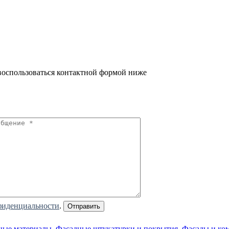
оспользоваться контактной формой ниже
фиденциальности
.
ные материалы
,
Фасадные штукатурки и покрытия
,
Фасады и ко