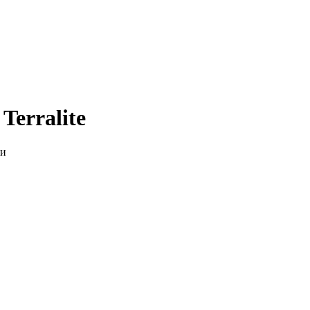
Terralite
ки