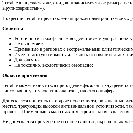
Terralite выпускается двух видов, в зависимости от размера исп
Крупнозернистый»).
Покрытие Terralite представлено широкой палитрой цветовых 
Свойства
Устойчиво к атмосферным воздействиям и ультрафиолету
Не выцветает;
Применимо в регионах с экстремальными климатическим
Имеет высокую гибкость, адгезию к основанию и механи
Долговечно;
Не токсично, экологически безопасно;
Область применения
Terralite может наноситься при отделке фасадов и внутренних
гипсовых штукатурок, гипсокартона, плоского шифера.
Допускается наносить на старые поверхности, окрашенные м
местах, требующих высокой антивандальной устойчивости, та
пролеты. Применимо в малоэтажном строительстве в качестве
Не допускается применение на поверхностях, окрашенных масл