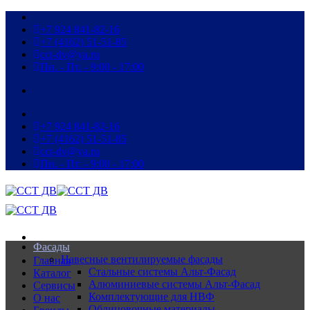
Пропустить
+7 924 841-82-16
+7 (4162) 51-51-85
cct-dv@ya.ru
Пн. - Пт. - 9:00 - 17:00
+7 924 841-82-16
+7 (4162) 51-51-85
cct-dv@ya.ru
Пн. - Пт. - 9:00 - 17:00
Фасады
Навесные вентилируемые фасады
Главная
Стальные системы Альт-Фасад
Каталог
Алюминиевые системы Альт-Фасад
Сервисы
Комплектующие для НВФ
О нас
Облицовочные материалы