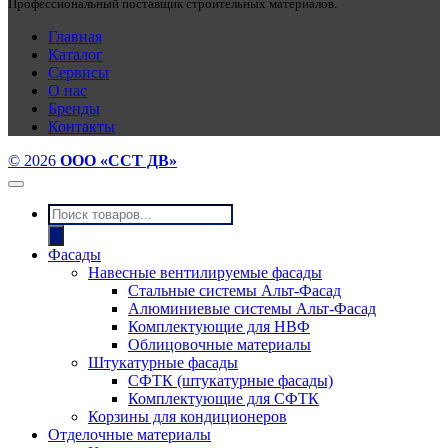
Профессиональный поставщик строительных материалов.
Главная
Каталог
Сервисы
О нас
Бренды
Контакты
© 2026
ООО «ССТ ДВ»
Поиск
товаров
Фасады
Навесные вентилируемые фасады
Стальные системы Альт-Фасад
Алюминиевые системы Альт-Фасад
Комплектующие для НВФ
Облицовочные материалы
Штукатурные фасады
СФТК (штукатурные фасады)
Комплектующие для СФТК
Корзины для кондиционеров
Отделочные материалы