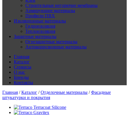
Клеи
Строительные негорючие мембраны
Армирующие материалы
Профили ПВХ
Изоляционные материалы
Гидроизоляция
Теплоизоляция
Защитные материалы
Огнезащитные материалы
Антикоррозионные материалы
Главная
Каталог
Сервисы
О нас
Бренды
Контакты
Главная
/
Каталог
/
Отделочные материалы
/
Фасадные
штукатурки и покрытия