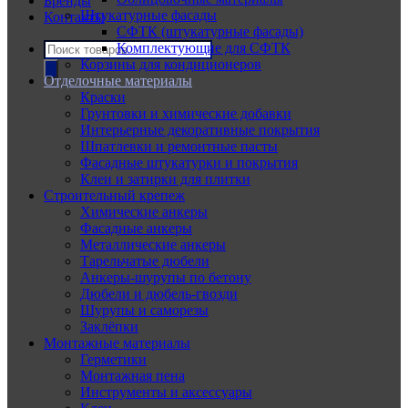
Бренды
Штукатурные фасады
Контакты
СФТК (штукатурные фасады)
Поиск
Комплектующие для СФТК
товаров
Корзины для кондиционеров
Отделочные материалы
Краски
Грунтовки и химические добавки
Интерьерные декоративные покрытия
Шпатлевки и ремонтные пасты
Фасадные штукатурки и покрытия
Клеи и затирки для плитки
Строительный крепеж
Химические анкеры
Фасадные анкеры
Металлические анкеры
Тарельчатые дюбели
Анкеры-шурупы по бетону
Дюбели и дюбель-гвозди
Шурупы и саморезы
Заклёпки
Монтажные материалы
Герметики
Монтажная пена
Инструменты и аксессуары