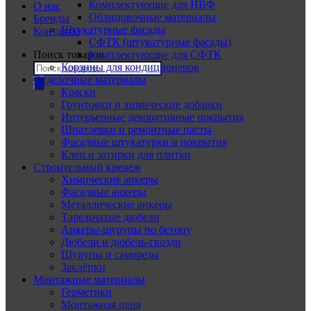
Комплектующие для НВФ
О нас
Облицовочные материалы
Бренды
Штукатурные фасады
Контакты
СФТК (штукатурные фасады)
Поиск товаров
Комплектующие для СФТК
Корзины для кондиционеров
Отделочные материалы
Краски
Грунтовки и химические добавки
Интерьерные декоративные покрытия
Шпатлевки и ремонтные пасты
Фасадные штукатурки и покрытия
Клеи и затирки для плитки
Строительный крепеж
Химические анкеры
Фасадные анкеры
Металлические анкеры
Тарельчатые дюбели
Анкеры-шурупы по бетону
Дюбели и дюбель-гвозди
Шурупы и саморезы
Заклёпки
Монтажные материалы
Герметики
Монтажная пена