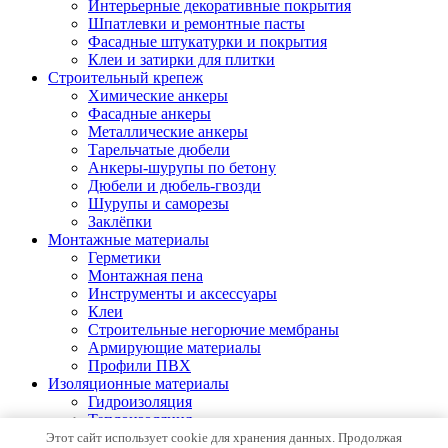
Интерьерные декоративные покрытия
Шпатлевки и ремонтные пасты
Фасадные штукатурки и покрытия
Клеи и затирки для плитки
Строительный крепеж
Химические анкеры
Фасадные анкеры
Металлические анкеры
Тарельчатые дюбели
Анкеры-шурупы по бетону
Дюбели и дюбель-гвозди
Шурупы и саморезы
Заклёпки
Монтажные материалы
Герметики
Монтажная пена
Инструменты и аксессуары
Клеи
Строительные негорючие мембраны
Армирующие материалы
Профили ПВХ
Изоляционные материалы
Гидроизоляция
Теплоизоляция
Защитные материалы
Этот сайт использует cookie для хранения данных. Продолжая