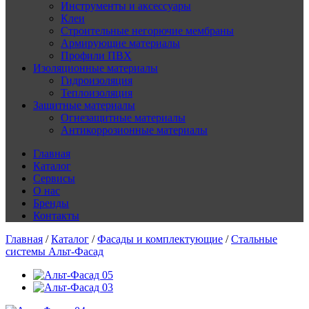
Инструменты и аксессуары
Клеи
Строительные негорючие мембраны
Армирующие материалы
Профили ПВХ
Изоляционные материалы
Гидроизоляция
Теплоизоляция
Защитные материалы
Огнезащитные материалы
Антикоррозионные материалы
Главная
Каталог
Сервисы
О нас
Бренды
Контакты
Главная
/
Каталог
/
Фасады и комплектующие
/
Стальные
системы Альт-Фасад